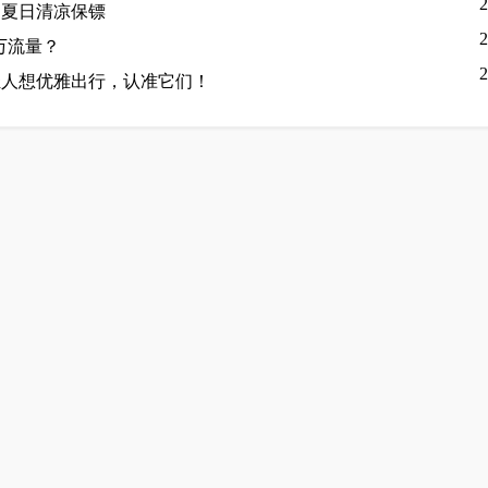
2
的夏日清凉保镖
2
万流量？
2
轻人想优雅出行，认准它们！