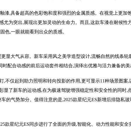
钛瓷釉漆,具备超高的色彩饱和度和强烈的金属质感。在视觉上更加饱
感尤为突出,展现出更加灵动的生命力。而且,这款车漆在耐候性
光固色,一眼就能看到出众的质感。
的外观更显大气从容。新车采用风之美学造型设计,流畅自然的线条轮
噪,同时配合动感的前后运动套件相结合,演绎出优雅与活力兼备的美
交互灯,不仅起到助力照明和转向投影的作用,更可显示11种场景图案
彰显了新车的运动感,在为极速驾驶增强稳定性和安全性的同时,
整车的气势加分。值得注意的是,2025款星纪元ES新增后排隐私玻
025款星纪元ES同步进行了全面的升级,智能化、动力性能和安全