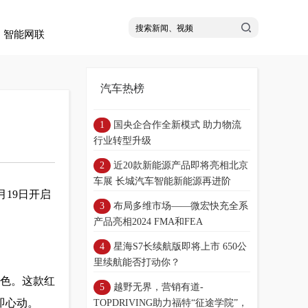
智能网联
汽车热榜
国央企合作全新模式 助力物流
行业转型升级
近20款新能源产品即将亮相北京
车展 长城汽车智能新能源再进阶
月19日开启
布局多维市场——微宏快充全系
产品亮相2024 FMA和FEA
星海S7长续航版即将上市 650公
里续航能否打动你？
表色。这款红
越野无界，营销有道-
即心动。
TOPDRIVING助力福特“征途学院”，