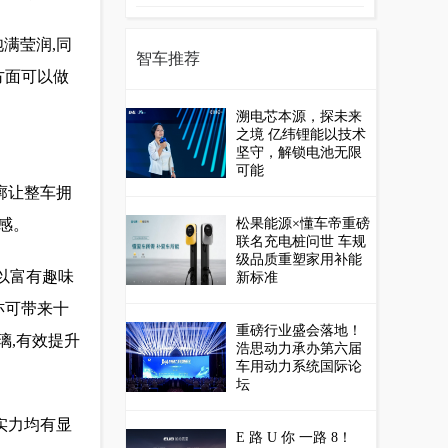
共探越野市场新机遇
满莹润,同
智车推荐
方面可以做
溯电芯本源，探未来
之境 亿纬锂能以技术
坚守，解锁电池无限
可能
廓让整车拥
感。
松果能源×懂车帝重磅
联名充电桩问世 车规
级品质重塑家用补能
,以富有趣味
新标准
亦可带来十
重磅行业盛会落地！
璃,有效提升
浩思动力承办第六届
车用动力系统国际论
坛
实力均有显
E 路 U 你 一路 8！