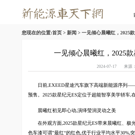
您现在的位置:
首页
>
新闻
> 一见倾心晨曦红，2025
一见倾心晨曦红，2025
2024-07-17 
日前,EXEED星途汽车旗下高端新能源序列——
预售。2025款星纪元ES定位于超能智享美学轿车
晨曦红初见即心动,演绎莹润灵动之美
在外观方面,2025款星纪元ES带来晨曦红、
色车漆可谓”最红“的红色,优于行业平均水平30%