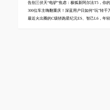
告别三伏天“电驴”焦虑：极狐新阿尔法T5，你
300位车主嗨翻重庆！深蓝用户日如何“玩”转千
最近火出圈的C级轿跑星纪元ES、智己L6，年