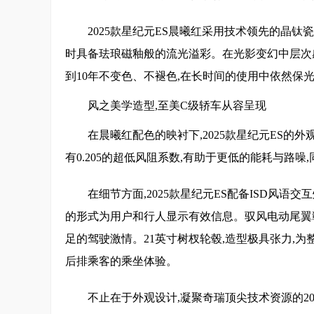
2025款星纪元ES晨曦红采用技术领先的晶
时具备珐琅磁釉般的流光溢彩。在光影变幻中层次
到10年不变色、不褪色,在长时间的使用中依然保
风之美学造型,至美C级轿车从容呈现
在晨曦红配色的映衬下,2025款星纪元ES
有0.205的超低风阻系数,有助于更低的能耗与路
在细节方面,2025款星纪元ES配备ISD风语
的形式为用户和行人显示有效信息。驭风电动尾翼
足的驾驶激情。21英寸树杈轮毂,造型极具张力,为
后排乘客的乘坐体验。
不止在于外观设计,凝聚奇瑞顶尖技术资源的2